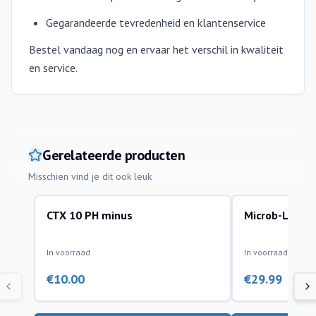
Gegarandeerde tevredenheid en klantenservice
Bestel vandaag nog en ervaar het verschil in kwaliteit
en service.
Gerelateerde producten
Misschien vind je dit ook leuk
CTX 10 PH minus
Microb-Lift S
waterbehandeling en algenbestrijding
reinigen van de vij
In voorraad
In voorraad
€
10.00
€
29.99