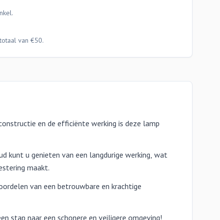
nkel.
totaal van €50.
onstructie en de efficiënte werking is deze lamp
ud kunt u genieten van een langdurige werking, wat
estering maakt.
oordelen van een betrouwbare en krachtige
n stap naar een schonere en veiligere omgeving!