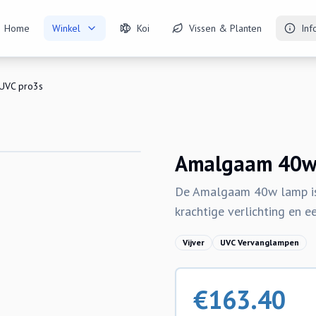
Home
Winkel
Koi
Vissen & Planten
Inf
UVC pro3s
Amalgaam 40w 
De Amalgaam 40w lamp is
krachtige verlichting en 
Vijver
UVC Vervanglampen
€
163.40